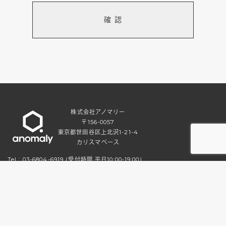
確 認
株式会社アノマリー
〒156-0057
東京都世田谷区上北沢1-21-4
カリスマベース
Tel :
03-6804-6919
(受付時間 平日10:00-19:00)
Fax : 03-6804-6920
CORPORATE
/
PRIVACY POLICY
© anomaly inc. All Rights Reserved.