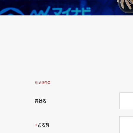
※ 必須項目
貴社名
お名前
※