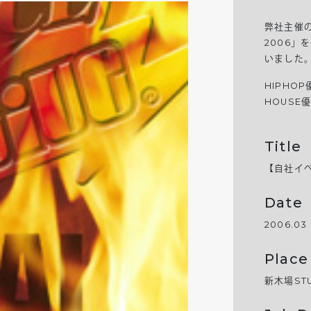
弊社主催の
2006
いました
HIPHOP優
HOUSE優勝
Title
【自社イベン
Date
2006.03
Place
新木場STU