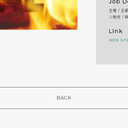
Job D
主催 / 企
ン制作 /
Link
WEB SIT
BACK