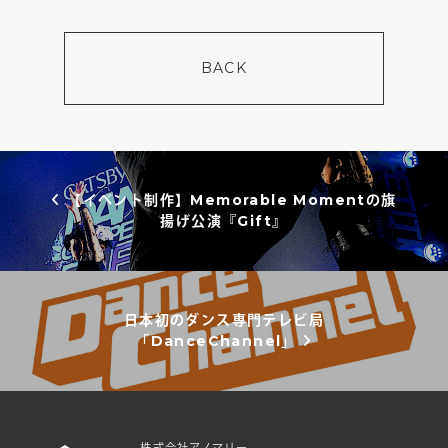
BACK
投稿ナビゲーション
【イベント制作】Memorable Momentの旗
揚げ公演『Gift』
日本初のダンス専門テレビ局
「DanceChannel」
株式会社アノマリー