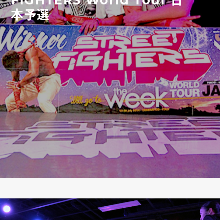
FIGHTERS World Tour 日
本予選