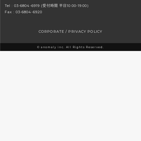
Tel :
03-6804-6919
(受付時間 平日10:00-19:00)
Fax : 03-6804-6920
CORPORATE
/
PRIVACY POLICY
© anomaly inc. All Rights Reserved.