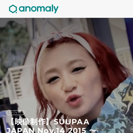
MOVIE
【映像制作】SUUPAA
JAPAN Nov.14 2015 〜