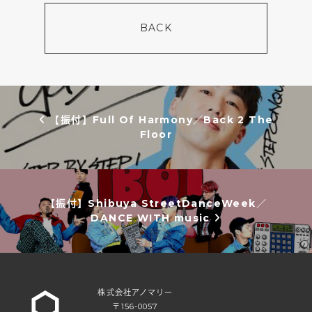
BACK
投稿ナビゲーション
【振付】Full Of Harmony／Back 2 The
Floor
【振付】Shibuya StreetDanceWeek／
DANCE WITH music
株式会社アノマリー
〒156-0057