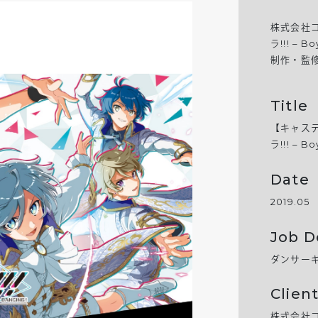
株式会社
ラ!!! –
制作・監
Title
【キャス
ラ!!! – B
Date
2019.05
Job D
ダンサー
Clien
株式会社