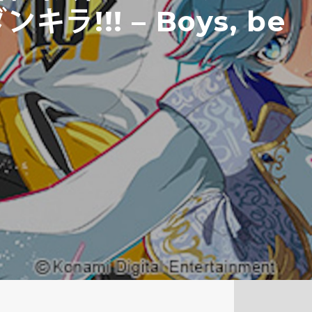
ラ!!! – Boys, be