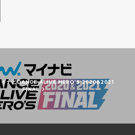
ビDANCE ALIVE HERO’S 2020&2021
FINAL