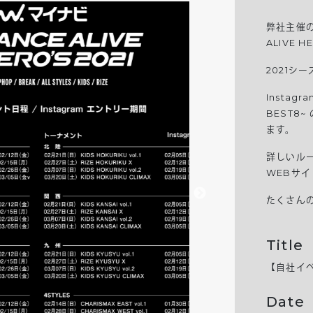
弊社主催
ALIVE H
2021
シー
Instagra
BEST8~
ます。
詳しいル
WEB
サイ
たくさん
Title
【自社イベン
Date