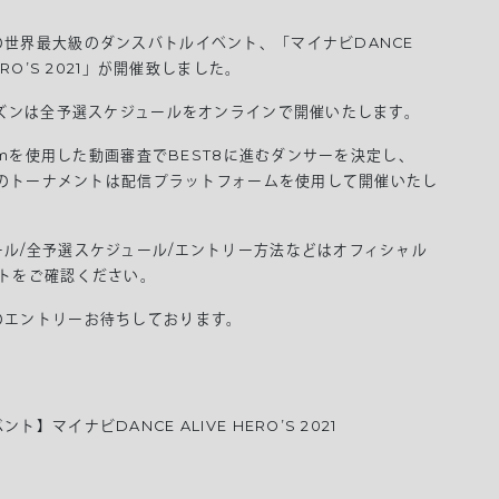
の世界最大級のダンスバトルイベント、「マイナビ
DANCE
ERO
’
S 2021
」が開催致しました。
ズンは全予選スケジュールをオンラインで開催いたします。
m
を使用した動画審査で
BEST8
に進むダンサーを決定し、
のトーナメントは配信プラットフォームを使用して開催いたし
ール
/
全予選スケジュール
/
エントリー方法などはオフィシャル
トをご確認ください。
のエントリーお待ちしております。
ト】マイナビDANCE ALIVE HERO’S 2021