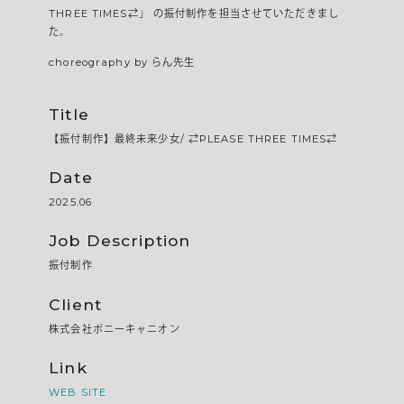
THREE TIMES⇄」 の振付制作を担当させていただきまし
た。
choreography by らん先生
Title
【振付制作】最終未来少女/ ⇄PLEASE THREE TIMES⇄
Date
2025.06
Job Description
振付制作
Client
株式会社ポニーキャニオン
Link
WEB SITE