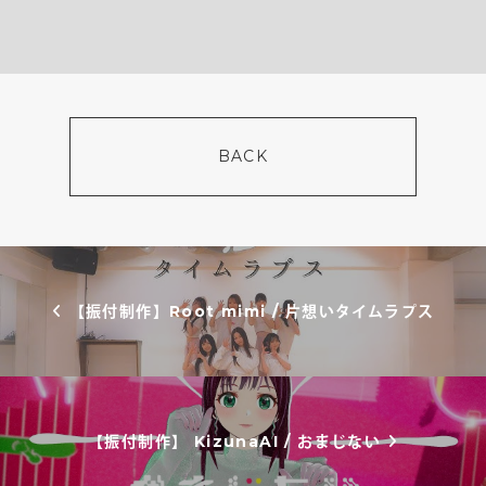
BACK
投稿ナビゲーション
【振付制作】Root mimi / 片想いタイムラプス
【振付制作】 KizunaAI / おまじない