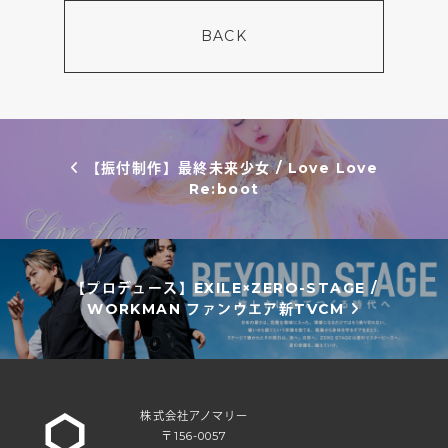
BACK
投稿ナビゲーション
【振付制作】最終未来少女 / Love Love
Re:boot
【プロデュース】EXILE×ZERO-STAGE /
WORKMAN ファンウエア新TVCM
株式会社アノマリー
〒156-0057