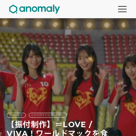
DANCE
CHOREOGRAPHY
【振付制作】＝LOVE /
VIVA！ワールドマックを食