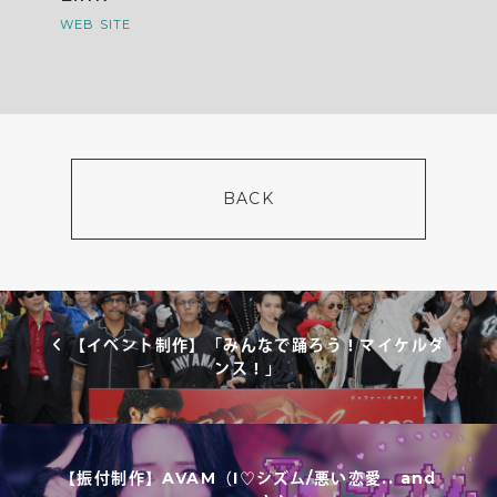
WEB SITE
BACK
投稿ナビゲーション
【イベント制作】「みんなで踊ろう！マイケルダ
ンス！」
【振付制作】AVAM（I♡シズム/悪い恋愛.. and