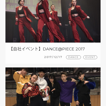
【自社イベント】DANCE@PIECE 2017
GRAND PRIX
2017/12/17
DANCE
EVENT