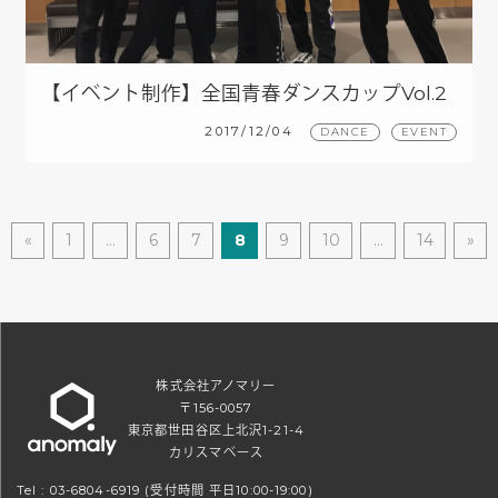
【イベント制作】全国青春ダンスカップVol.2
2017/12/04
DANCE
EVENT
«
1
…
6
7
8
9
10
…
14
»
株式会社アノマリー
〒156-0057
東京都世田谷区上北沢1-21-4
カリスマベース
Tel :
03-6804-6919
(受付時間 平日10:00-19:00)