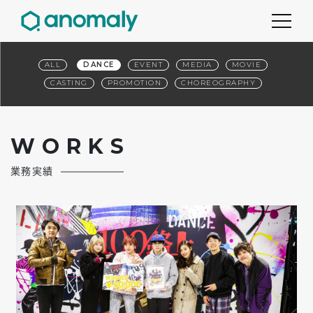
ALL
DANCE
EVENT
MEDIA
MOVIE
CASTING
PROMOTION
CHOREOGRAPHY
W
O
R
K
S
業務実績