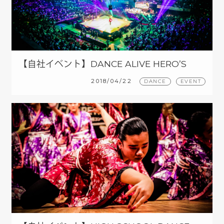
【自社イベント】DANCE ALIVE HERO’S
FINAL 2018
2018/04/22
DANCE
EVENT