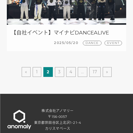
【自社イベント】マイナビDANCEALIVE
2025 FINAL
2025/05/20
DANCE
EVENT
«
1
2
3
4
…
17
»
株式会社アノマリー
〒156-0057
東京都世田谷区上北沢1-21-4
カリスマベース