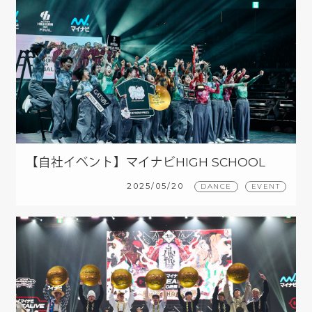
【自社イベント】マイナビHIGH SCHOOL
DANCE COMPETITION 2025 FINAL
2025/05/20
DANCE
EVENT